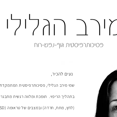
נעים להכיר,
שמי מירב ה
גלי
לי, פסיכותרפיסטית ה
מתמקדת ב
בתהליך הריפו
י.
ת
ומכת ומלווה רגשית מתבגרי
(לחץ, מתח, ח