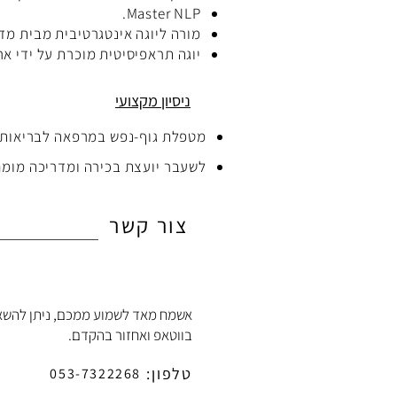
Master NLP.
מורה ליוגה אינטגרטיבית מבית מד
יוגה תראפיסיטית מוכרת על ידי ארג
ניסיון מקצועי
מטפלת גוף-נפש במרפאה לבריאות ה
לשעבר יועצת בכירה ומדריכה מומחי
ההתישבותיי.
צור קשר
בעלת ׳סטודיו טיפול׳ -מרחב לשיעור
אשמח מאד לשמוע ממכם, ניתן להשא
בווטאפ ואחזור בהקדם.
טלפון:
053-7322268