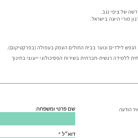
רשה של ציפי נגב.
ון מורי היוגה בישראל.
נפש לילדים ונוער בבית החולים העמק בעפולה (בפרקטיקום).
ת ללמידה רגשית-חברתית בשירות הפסיכולוגי ייעוצי בחינוך
י יוגה, תנועה, פסיכותרפיה וסדנאות בנחשולים.
שם פרטי ומשפחה:
יר הודעה
דוא״ל